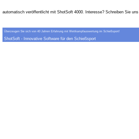
automatisch veröffentlicht mit ShotSoft 4000. Interesse? Schreiben Sie uns
Überzeugen Sie sich von 40 Jahren Erfahrung mit Wettkampfauswertung im Schießsport!
ShotSoft - Innovative Software für den Schießsport