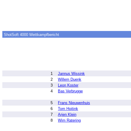
ShotSoft 4000 Wettkampfbericht
1
Jannus Wissink
2
Willem Duenk
3
Leon Koster
4
Bas Verbrugge
5
Frans Nieuwenhuis
6
Tom Hoitink
7
Arjen Klein
8
Wim Ratering