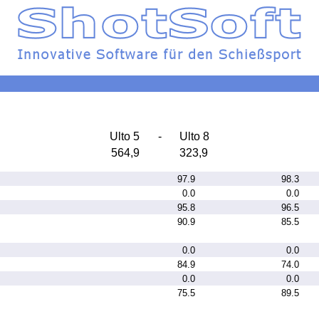
Ulto 5
-
Ulto 8
564,9
323,9
97.9
98.3
0.0
0.0
95.8
96.5
90.9
85.5
0.0
0.0
84.9
74.0
0.0
0.0
75.5
89.5